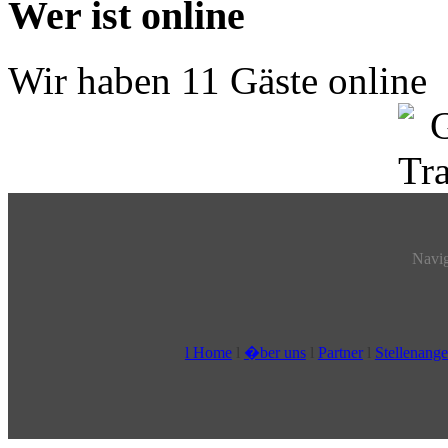
Wer ist online
Wir haben 11 Gäste online
Navig
l Home
l
�ber uns
l
Partner
l
Stellenang