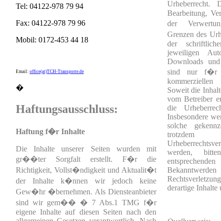
Urheberrecht. D
Tel: 04122-978 79 94
Bearbeitung, Ver
Fax: 04122-978 79 96
der Verwertu
Grenzen des Urh
Mobil: 0172-453 44 18
der schriftli
jeweiligen Aut
Downloads und 
sind nur f�r 
Email:
office(at)TCH-Transporte.de
kommerziellen 
�
Soweit die Inhalt
vom Betreiber er
Haftungsausschluss:
die Urheberrech
Insbesondere wer
solche gekennz
Haftung f�r Inhalte
trotzde
Urheberrechtsv
Die Inhalte unserer Seiten wurden mit
werden, bit
gr��ter Sorgfalt erstellt. F�r die
entsprechen
Richtigkeit, Vollst�ndigkeit und Aktualit�t
Bekannt
Rechtsverlet
der Inhalte k�nnen wir jedoch keine
derartige Inhalt
Gew�hr �bernehmen. Als Diensteanbieter
sind wir gem�� � 7 Abs.1 TMG f�r
eigene Inhalte auf diesen Seiten nach den
allgemeinen Gesetzen verantwortlich. Nach